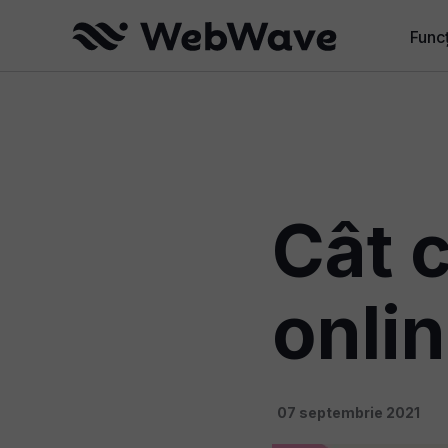
Funcț
Funcț
Funcț
Maga
Web
Cât 
Pentr
onli
07 septembrie 2021