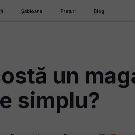
ii
Șabloane
Prețuri
Blog
ii de proiectare
ii pentru afaceri
zin Online
Wave AI
costă un mag
u Agenții, Freelancer-i
ne simplu?