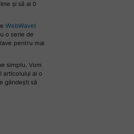
ne și să ai 0
pe
WebWave
!
cu o serie de
Wave pentru mai
ine simplu. Vom
 articolului ai o
te gândești să