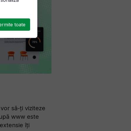
ermite toate
or să-ți viziteze
 după www este
xtensie îți