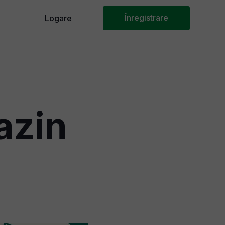
Înregistrare
Logare
Panoul Webmaster
azin