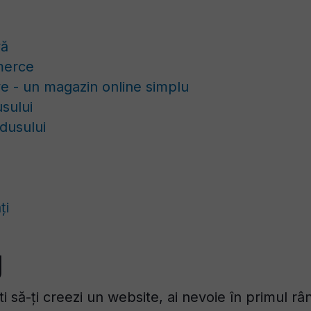
vă
merce
 - un magazin online simplu
sului
dusului
ți
g
i să-ți creezi un website, ai nevoie în primul r