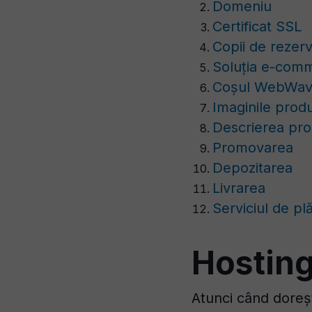
Domeniu
Certificat SSL
Copii de rezer
Soluția e-com
Coșul WebWave
Imaginile produ
Descrierea pro
Promovarea
Depozitarea
Livrarea
Serviciul de plă
Hostin
Atunci când doreșt