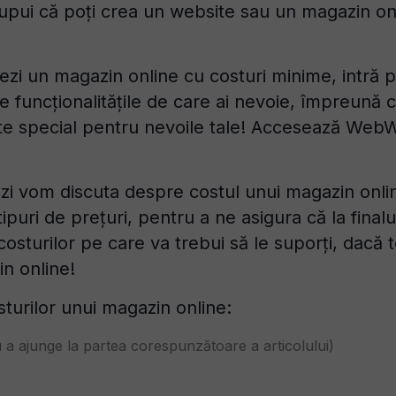
upui că poți crea un website sau un magazin onli
eezi un magazin online cu costuri minime, intră 
te funcționalitățile de care ai nevoie, împreună 
te special pentru nevoile tale! Accesează Web
tăzi vom discuta despre costul unui magazin onl
ipuri de prețuri, pentru a ne asigura că la finalul
costurilor pe care va trebui să le suporți, dacă 
n online!
urilor unui magazin online:
u a ajunge la partea corespunzătoare a articolului)