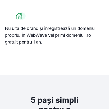
funcționalitatea site-ului, personaliza conținutul
și a analiza traficul pe site.
Personalizează
Permite toate
Nu uita de brand și înregistrează un domeniu
propriu. În WebWave vei primi domeniul .ro
gratuit pentru 1 an.
5 pași simpli