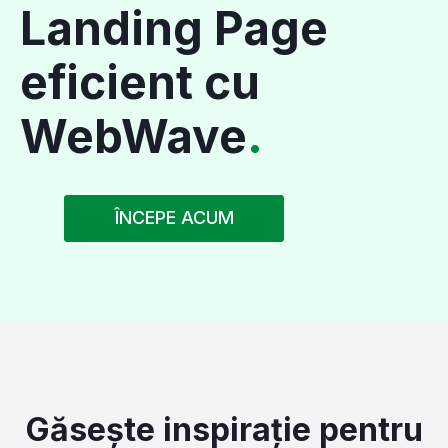
Landing Page
eficient cu
WebWave
.
Panel Webmastera
ÎNCEPE ACUM
Găsește inspirație pentru