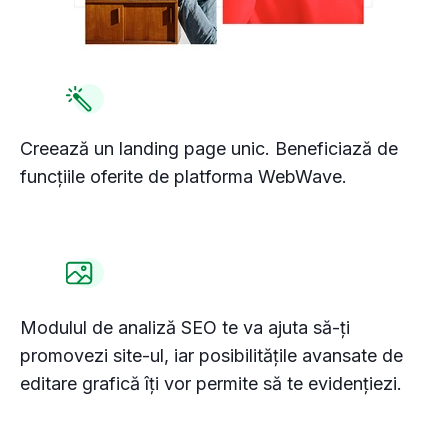
Creează un landing page unic. Beneficiază de
funcţiile oferite de platforma WebWave.
Consimțământul pentru cookie-uri
Modulul de analiză SEO te va ajuta să-ți
promovezi site-ul, iar posibilitățile avansate de
editare grafică îți vor permite să te evidențiezi.
Cookie-urile sunt fișiere mici de date stocate pe
dispozitivul dvs. în timp ce navigați pe site-uri
web. Le utilizăm pentru a îmbunătăți