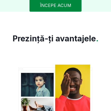
ÎNCEPE ACUM
Prezință-ți avantajele
.