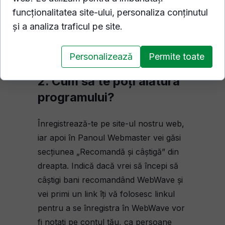
nicio restricție sau verificare pentru a te
funcționalitatea site-ului, personaliza conținutul
alătura programului de Recomandă și
și a analiza traficul pe site.
Câștiogă. Nu trebuie să ai un site web la
noi. Pur și simplu înregistrează-te.
Personalizează
Permite toate
2. Cum să te poți alătura
programului?
Înregistrează-te pe site-ul nostru web,
iar apoi în Panoul Webmaster vei găsi
secțiunea „Recomandă și câștigă” din
dreapta. Indică dacă vrei să începi să
câștigi bani recomandând WebWave și
vei primi un link îți vă folosesc linkul
pentru a se înregistra în WebWave vor
fi notați pe contul tău, ca persoane