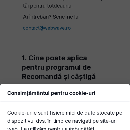
tăi pentru totdeauna.
Ai întrebări? Scrie-ne la:
contact@webwave.ro
1. Cine poate aplica
pentru programul de
Recomandă și câștigă
Fiecare. Poți recomanda WebWave
Consimțământul pentru cookie-uri
pentru ca toată lumea să beneficieze de
pe urma avantajelor programului
Cookie-urile sunt fișiere mici de date stocate pe
WebWave Sau ai putea fi un influencer
dispozitivul dvs. în timp ce navigați pe site-uri
cu milioane de urmăritori. Nu avem
web. Le utilizăm pentru a îmbunătăți