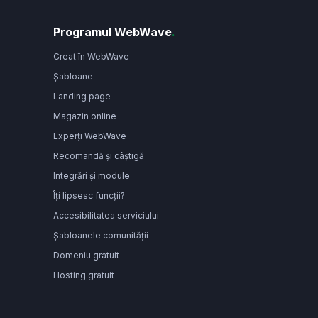
Programul WebWave
.
Creat în WebWave
Șabloane
Landing page
Magazin online
Experți WebWave
Recomandă și câștigă
Integrări și module
Îți lipsesc funcții?
Accesibilitatea serviciului
Șabloanele comunității
Domeniu gratuit
Hosting gratuit