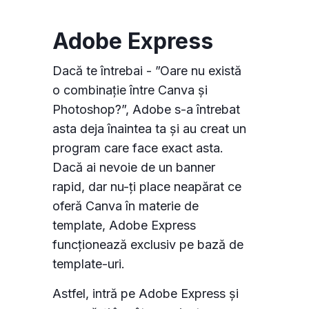
Adobe Express
Dacă te întrebai - ”Oare nu există
o combinație între Canva și
Consimțământul pentru cookie-uri
Photoshop?”, Adobe s-a întrebat
asta deja înaintea ta și au creat un
program care face exact asta.
Cookie-urile sunt fișiere mici de date stocate pe
Dacă ai nevoie de un banner
dispozitivul dvs. în timp ce navigați pe site-uri
rapid, dar nu-ți place neapărat ce
web. Le utilizăm pentru a îmbunătăți
oferă Canva în materie de
funcționalitatea site-ului, personaliza conținutul
template, Adobe Express
și a analiza traficul pe site.
funcționează exclusiv pe bază de
template-uri.
Personalizează
Permite toate
Astfel, intră pe Adobe Express și