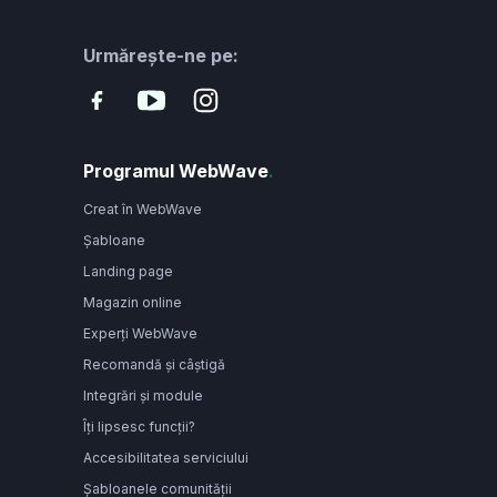
Urmărește-ne pe:
Programul WebWave
.
Creat în WebWave
Șabloane
Landing page
Magazin online
Experți WebWave
Recomandă și câștigă
Integrări și module
Îți lipsesc funcții?
Accesibilitatea serviciului
Șabloanele comunității