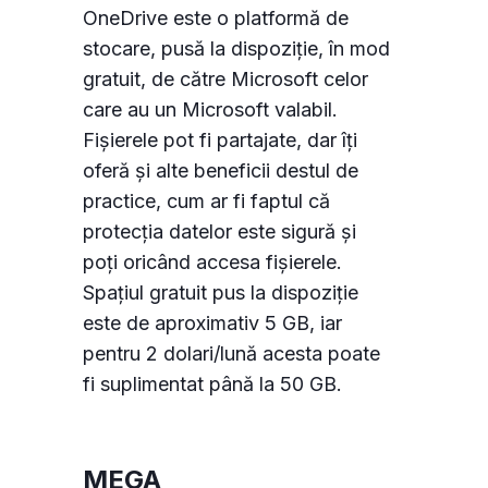
OneDrive este o platformă de
stocare, pusă la dispoziție, în mod
gratuit, de către Microsoft celor
care au un Microsoft valabil.
Fișierele pot fi partajate, dar îți
oferă și alte beneficii destul de
practice, cum ar fi faptul că
protecția datelor este sigură și
Consimțământul pentru cookie-uri
poți oricând accesa fișierele.
Spațiul gratuit pus la dispoziție
este de aproximativ 5 GB, iar
Cookie-urile sunt fișiere mici de date stocate pe
pentru 2 dolari/lună acesta poate
dispozitivul dvs. în timp ce navigați pe site-uri
fi suplimentat până la 50 GB.
web. Le utilizăm pentru a îmbunătăți
funcționalitatea site-ului, personaliza conținutul
și a analiza traficul pe site.
MEGA