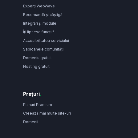
Experți WebWave
Recomandă și câștigă
Integrări și module
Îți lipsesc funcții?
Accesibilitatea serviciului
Șabloanele comunității
Domeniu gratuit
Hosting gratuit
Prețuri
.
Planuri Premium
Creează mai multe site-uri
Domenii