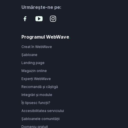
Urmărește-ne pe:
Programul WebWave
.
Creat în WebWave
Șabloane
Landing page
Magazin online
Experți WebWave
Recomandă și câștigă
Integrări și module
Îți lipsesc funcții?
Accesibilitatea serviciului
Șabloanele comunității
Domeniu gratuit