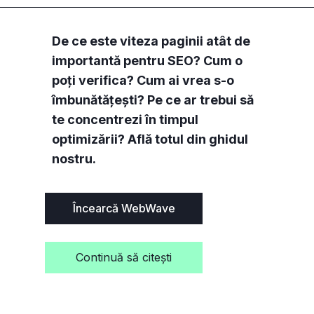
De ce este viteza paginii atât de
importantă pentru SEO? Cum o
poți verifica? Cum ai vrea s-o
îmbunătățești? Pe ce ar trebui să
te concentrezi în timpul
optimizării? Află totul din ghidul
nostru.
Încearcă WebWave
Co
ntinuă să citești