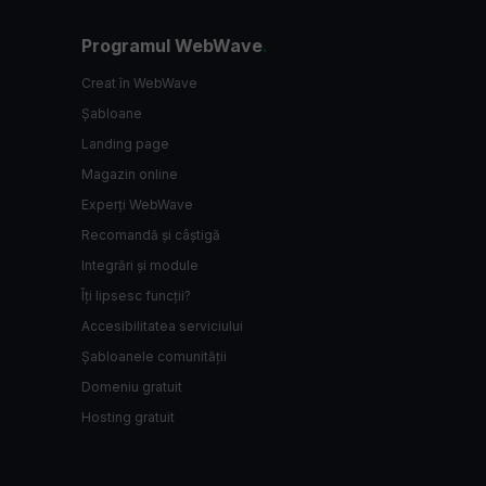
Programul WebWave
.
Creat în WebWave
Șabloane
Landing page
Magazin online
Experți WebWave
Recomandă și câștigă
Integrări și module
Îți lipsesc funcții?
Accesibilitatea serviciului
Șabloanele comunității
Domeniu gratuit
Hosting gratuit