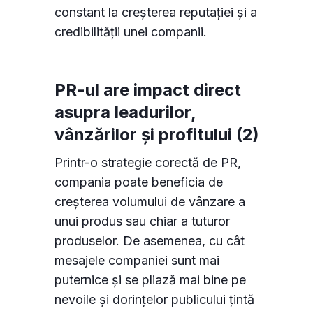
constant la creșterea reputației și a
credibilității unei companii.
PR-ul are impact direct
asupra leadurilor,
vânzărilor și profitului (2)
Printr-o strategie corectă de PR,
compania poate beneficia de
creșterea volumului de vânzare a
unui produs sau chiar a tuturor
Consimțământul pentru cookie-uri
produselor. De asemenea, cu cât
mesajele companiei sunt mai
Cookie-urile sunt fișiere mici de date stocate pe
puternice și se pliază mai bine pe
dispozitivul dvs. în timp ce navigați pe site-uri
nevoile și dorințelor publicului țintă
web. Le utilizăm pentru a îmbunătăți