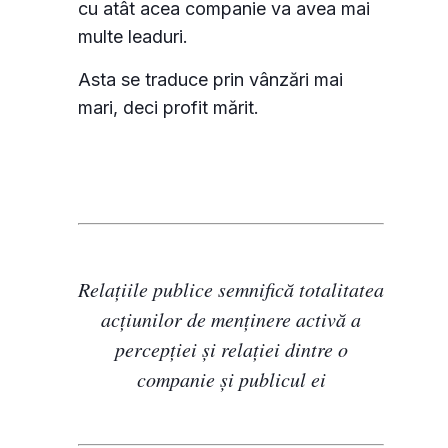
cu atât acea companie va avea mai
funcționalitatea site-ului, personaliza conținutul
multe leaduri.
și a analiza traficul pe site.
Asta se traduce prin vânzări mai
mari, deci profit mărit.
Personalizează
Permite toate
Relațiile publice semnifică totalitatea
acțiunilor de menținere activă a
percepției și relației dintre o
companie și publicul ei