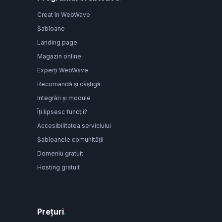
Creat în WebWave
Șabloane
Landing page
Magazin online
Experți WebWave
Recomandă și câștigă
Integrări și module
Îți lipsesc funcții?
Accesibilitatea serviciului
Șabloanele comunității
Domeniu gratuit
Hosting gratuit
Prețuri
.