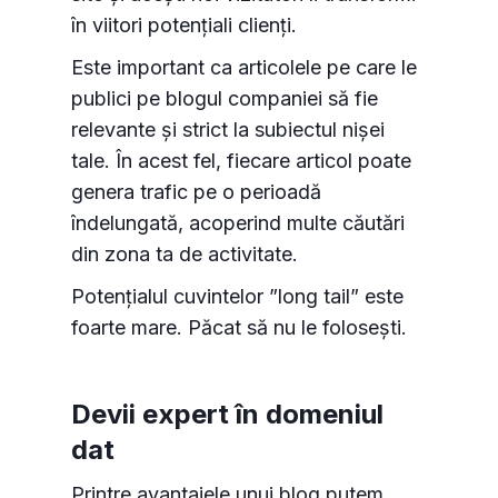
în viitori potențiali clienți.
funcționalitatea site-ului, personaliza conținutul
și a analiza traficul pe site.
Este important ca articolele pe care le
publici pe blogul companiei să fie
Personalizează
Permite toate
relevante și strict la subiectul nișei
tale. În acest fel, fiecare articol poate
genera trafic pe o perioadă
îndelungată, acoperind multe căutări
din zona ta de activitate.
Potențialul cuvintelor ”long tail” este
foarte mare. Păcat să nu le folosești.
Devii expert în domeniul
dat
Printre avantajele unui blog putem