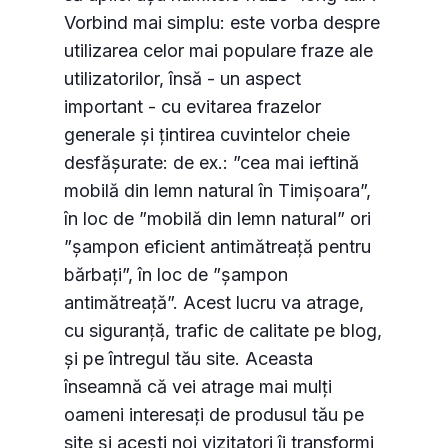
Vorbind mai simplu: este vorba despre
utilizarea celor mai populare fraze ale
utilizatorilor, însă - un aspect
important - cu evitarea frazelor
generale și țintirea cuvintelor cheie
desfășurate: de ex.: ”cea mai ieftină
mobilă din lemn natural în Timișoara”,
în loc de ”mobilă din lemn natural” ori
”șampon eficient antimătreață pentru
bărbați”, în loc de ”șampon
antimătreață”. Acest lucru va atrage,
Consimțământul pentru cookie-uri
cu siguranță, trafic de calitate pe blog,
și pe întregul tău site. Aceasta
înseamnă că vei atrage mai mulți
Cookie-urile sunt fișiere mici de date stocate pe
oameni interesați de produsul tău pe
dispozitivul dvs. în timp ce navigați pe site-uri
site și acești noi vizitatori îi transformi
web. Le utilizăm pentru a îmbunătăți