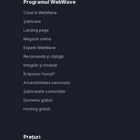
Programul WebWave
.
Creat în WebWave
Șabloane
Landing page
Magazin online
Experți WebWave
Recomandă și câștigă
Integrări și module
Îți lipsesc funcții?
Accesibilitatea serviciului
Șabloanele comunității
Domeniu gratuit
Hosting gratuit
Prețuri
.