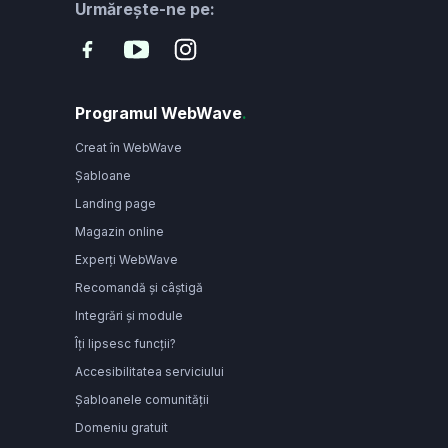
Urmărește-ne pe:
Programul WebWave
.
Creat în WebWave
Șabloane
Landing page
Magazin online
Experți WebWave
Recomandă și câștigă
Integrări și module
Îți lipsesc funcții?
Accesibilitatea serviciului
Șabloanele comunității
Domeniu gratuit