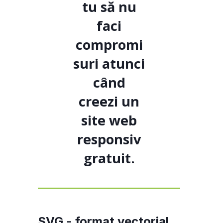
tu să nu
faci
compromi
suri atunci
când
creezi un
site web
responsiv
gratuit.
SVG - format vectorial