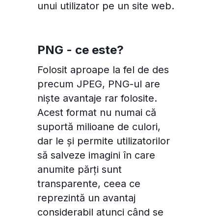
unui utilizator pe un site web.
PNG - ce este?
Folosit aproape la fel de des
precum JPEG, PNG-ul are
niște avantaje rar folosite.
Acest format nu numai că
suportă milioane de culori,
Consimțământul pentru cookie-uri
dar le și permite utilizatorilor
să salveze imagini în care
Cookie-urile sunt fișiere mici de date stocate pe
anumite părți sunt
dispozitivul dvs. în timp ce navigați pe site-uri
transparente, ceea ce
web. Le utilizăm pentru a îmbunătăți
reprezintă un avantaj
funcționalitatea site-ului, personaliza conținutul
considerabil atunci când se
și a analiza traficul pe site.