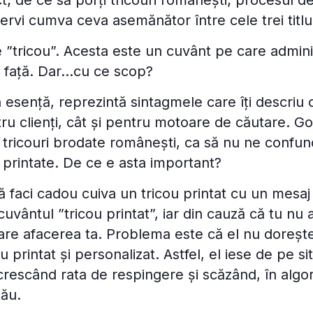
 de ce să porți tricouri românești; procesul de
ervi cumva ceva asemănător între cele trei titlu
 ”tricou”. Acesta este un cuvânt pe care adminis
n față. Dar...cu ce scop?
n esență, reprezintă sintagmele care îți descriu 
ru clienți, cât și pentru motoare de căutare. G
 tricouri brodate românești, ca să nu ne confun
i printate. De ce e asta important?
ă faci cadou cuiva un tricou printat cu un mesa
uvântul ”tricou printat”, iar din cauză că tu nu a
pare afacerea ta. Problema este că el nu dorește
u printat și personalizat. Astfel, el iese de pe sit
 crescând rata de respingere și scăzând, în algor
tău.