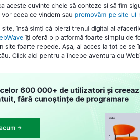
 aceste cuvinte cheie să conteze și să fim sig
r vor ceea ce vindem sau
promovăm pe site-ul 
ite, însă simți că pierzi trenul digital al afaceril
ebWave
îți oferă o platformă foarte simplu de fol
un site foarte repede. Așa, ai acces la tot ce se 
ui tău. Click aici pentru a începe aventura cu W
celor 600 000+ de utilizatori și creea
atuit, fără cunoștințe de programare
 acum