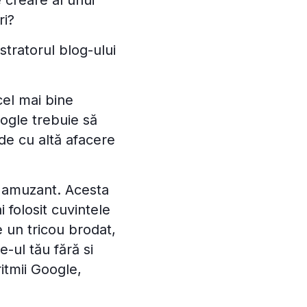
 creare al unui
ri?
tratorul blog-ului
cel mai bine
oogle trebuie să
de cu altă afacere
j amuzant. Acesta
i folosit cuvintele
 un tricou brodat,
e-ul tău fără si
itmii Google,