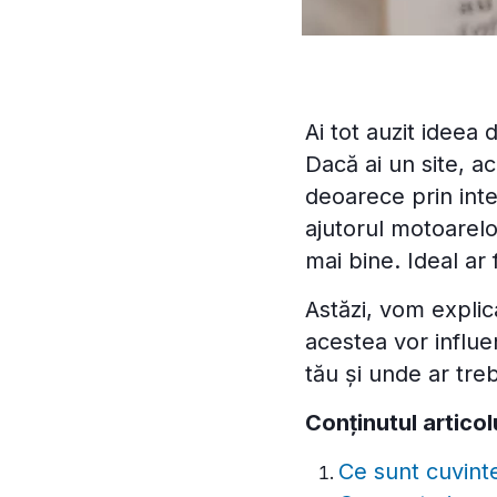
Ai tot auzit ideea
Dacă ai un site, a
deoarece prin inter
ajutorul motoarelo
mai bine. Ideal ar 
Astăzi, vom expli
acestea vor influen
tău și unde ar treb
Conținutul articol
Ce sunt cuvint