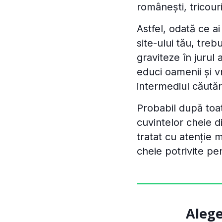
românești, tricouri
Astfel, odată ce a
site-ului tău, treb
graviteze în jurul
educi oamenii și vr
intermediul căutări
Probabil după toa
cuvintelor cheie d
tratat cu atenție 
cheie potrivite pen
Alege