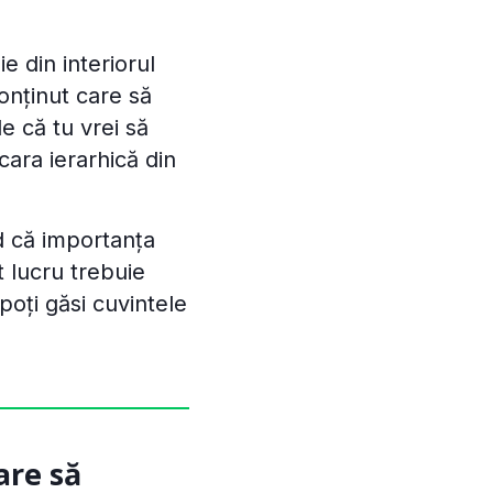
e din interiorul
conținut care să
e că tu vrei să
scara ierarhică din
d că importanța
t lucru trebuie
oți găsi cuvintele
are să