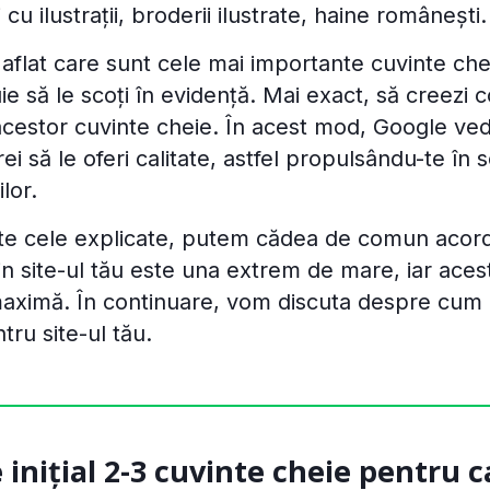
 cu ilustrații, broderii ilustrate, haine românești.
i aflat care sunt cele mai importante cuvinte chei
uie să le scoți în evidență. Mai exact, să creezi 
 acestor cuvinte cheie. În acest mod, Google ved
ei să le oferi calitate, astfel propulsându-te în 
lor.
te cele explicate, putem cădea de comun acor
in site-ul tău este una extrem de mare, iar aces
maximă. În continuare, vom discuta despre cum p
tru site-ul tău.
 inițial 2-3 cuvinte cheie pentru c