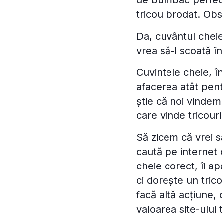
de bumbac perfect;
tricou brodat. Obs
Da, cuvântul cheie
vrea să-l scoată î
Cuvintele cheie, î
afacerea atât pent
știe că noi vindem
care vinde tricour
Să zicem că vrei s
caută pe internet c
cheie corect, îi a
ci dorește un trico
facă altă acțiune,
valoarea site-ului 