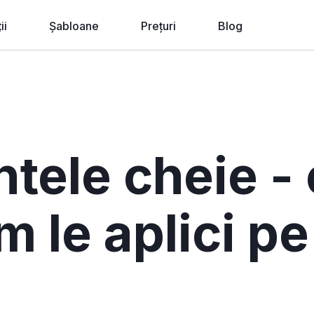
ii
Șabloane
Prețuri
Blog
ii de proiectare
ii pentru afaceri
zin Online
Wave AI
tele cheie -
u Agenții, Freelancer-i
m le aplici pe