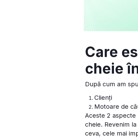
Care es
cheie în
După cum am spus 
Clienți
Motoare de că
Aceste 2 aspecte 
cheie. Revenim la 
ceva, cele mai imp