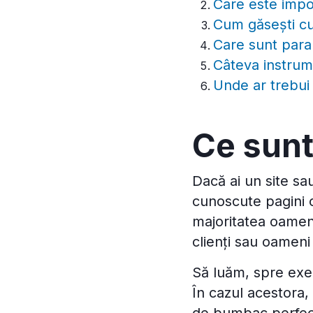
Care este impor
Cum găsești cuv
Care sunt param
Câteva instrum
Unde ar trebui
Ce sunt
Dacă ai un site sau
cunoscute pagini 
majoritatea oameni
clienți sau oameni 
Să luăm, spre exem
În cazul acestora, 