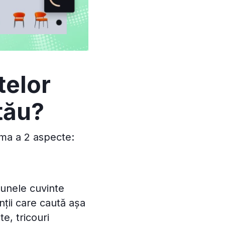
telor
 tău?
sma a 2 aspecte:
 unele cuvinte
nții care caută așa
e, tricouri