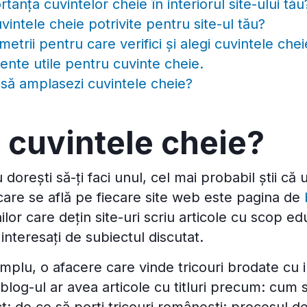
tanța cuvintelor cheie în interiorul site-ului tău
intele cheie potrivite pentru site-ul tău?
etrii pentru care verifici și alegi cuvintele che
ente utile pentru cuvinte cheie.
 să amplasezi cuvintele cheie?
 cuvintele cheie?
 dorești să-ți faci unul, cel mai probabil știi că
care se află pe fiecare site web este pagina de
lor care dețin site-uri scriu articole cu scop e
interesați de subiectul discutat.
plu, o afacere care vinde tricouri brodate cu il
blog-ul ar avea articole cu titluri precum: cum să