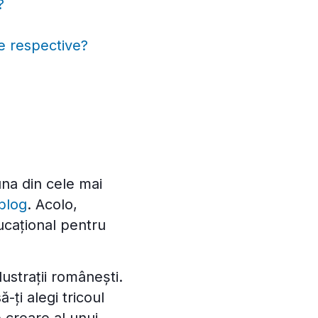
?
ie respective?
 una din cele mai
blog
. Acolo,
ducațional pentru
ustrații românești.
-ți alegi tricoul