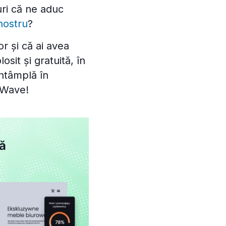
uri că ne aduc
nostru
?
or și că ai avea
osit și gratuită, în
întâmplă în
ebWave!
ză