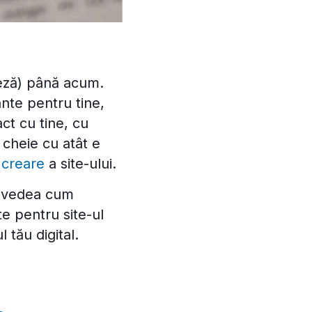
leză) până acum.
nte pentru tine,
act cu tine, cu
 cheie cu atât e
 creare
a site-ului.
m vedea cum
te pentru site-ul
 tău digital.