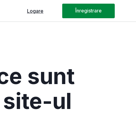
Înregistrare
Logare
Panoul Webmaster
 ce sunt
 site-ul