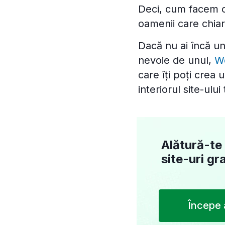
Deci, cum facem ca
oamenii care chia
Dacă nu ai încă un s
nevoie de unul,
W
care îți poți crea 
interiorul site-ul
Alătură-te 
site-uri gr
Începe