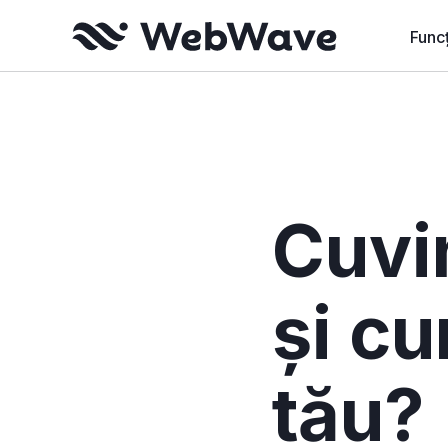
Funcț
Funcț
Funcț
Maga
Web
Cuvin
Pentr
și cu
tău?