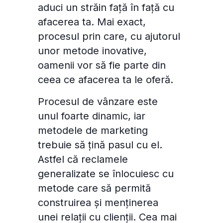
aduci un străin față în față cu
afacerea ta. Mai exact,
procesul prin care, cu ajutorul
unor metode inovative,
oamenii vor să fie parte din
ceea ce afacerea ta le oferă.
Procesul de vânzare este
unul foarte dinamic, iar
metodele de marketing
trebuie să țină pasul cu el.
Astfel că reclamele
Consimțământul pentru cookie-uri
generalizate se înlocuiesc cu
metode care să permită
Cookie-urile sunt fișiere mici de date stocate pe
construirea și menținerea
dispozitivul dvs. în timp ce navigați pe site-uri
unei relații cu clienții. Cea mai
web. Le utilizăm pentru a îmbunătăți