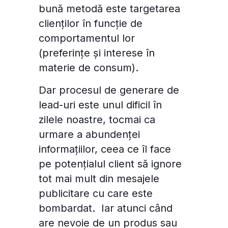
bună metodă este targetarea
funcționalitatea site-ului, personaliza conținutul
clienților în funcție de
și a analiza traficul pe site.
comportamentul lor
(preferințe și interese în
Personalizează
Permite toate
materie de consum).
Dar procesul de generare de
lead-uri este unul dificil în
zilele noastre, tocmai ca
urmare a abundenței
informațiilor, ceea ce îl face
pe potențialul client să ignore
tot mai mult din mesajele
publicitare cu care este
bombardat. Iar atunci când
are nevoie de un produs sau